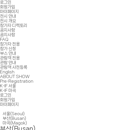
로그인
회원가입
마이페이지
전시 안내
전시 개요
참가자 디렉토리
공지사항
공지사항
FAQ
참가자 전용
참가 신청
부스 안내
관람객 전용
관람 안내
관람객 사전등록
English
ABOUT SHOW
Pre-Registration
K-IF 서울
K-IF 마곡
로그인
회원가입
마이페이지
서울(Seoul)
부산(Busan)
마곡(Magok)
부산(Busan)