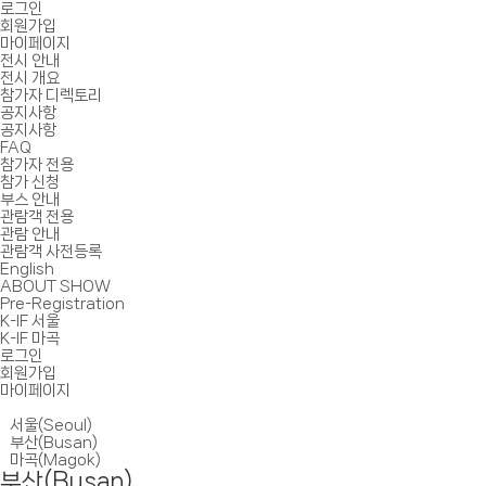
로그인
회원가입
마이페이지
전시 안내
전시 개요
참가자 디렉토리
공지사항
공지사항
FAQ
참가자 전용
참가 신청
부스 안내
관람객 전용
관람 안내
관람객 사전등록
English
ABOUT SHOW
Pre-Registration
K-IF 서울
K-IF 마곡
로그인
회원가입
마이페이지
서울(Seoul)
부산(Busan)
마곡(Magok)
부산(Busan)