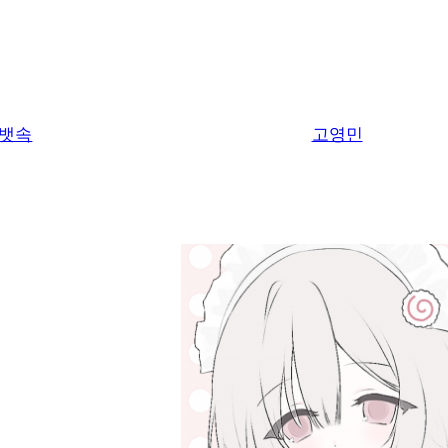
뱃속
고영민