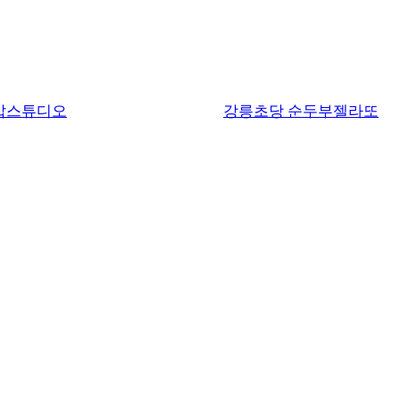
밥스튜디오
강릉초당 순두부젤라또