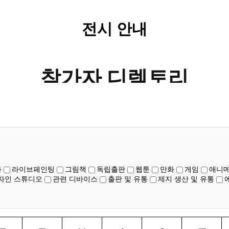
전시 안내
참가자 디렉토리
화
라이브페인팅
그림책
독립출판
웹툰
만화
게임
애니
자인 스튜디오
관련 디바이스
출판 및 유통
제지 생산 및 유통