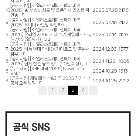
자 발표
[공지사항]
[K-일러스트레이션페어 마곡
10
2025] ★ 부스 배치도 및 출품업체 리스트 확
2025.07.28
21781
인★
[공지사항]
[K-일러스트레이션페어 마곡
9
2025.07.16
7172
2025] 세미나 라인업 확인하기
[공지사항]
[K-일러스트레이션페어 마곡
8
2025] 온라인 서포터즈 제 11기 케일페즈 모집
2025.07.14
1129
(~7/27(일)까지)
[공지사항]
[K-일러스트레이션페어 마곡
7
2025] 비품 임대 안내 (※카다로그 및 주문서
2024.12.03
1577
첨부)
[공지사항]
[K-일러스트레이션페어 마곡
6
2024.11.22
1006
2025] 단체 참관 등록 양식 (20인 이상)
[뉴스레터]
[K-IF 마곡 2025] Newsletter
5
2024.10.29
1513
Vol. 1
[공지사항]
케일페 부산&마곡 2025 참가신청
4
2024.10.25
2222
공식 오픈 알림
1
2
4
3
공식 SNS