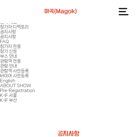
로그인
회원가입
마곡(Magok)
마이페이지
전시 안내
전시 개요
참가자 디렉토리
공지사항
공지사항
FAQ
참가자 전용
참가 신청
부스 안내
관람객 전용
관람 안내
관람객 사전등록
바이어 사전등록
English
ABOUT SHOW
Pre-Registration
K-IF 서울
K-IF 부산
공지사항