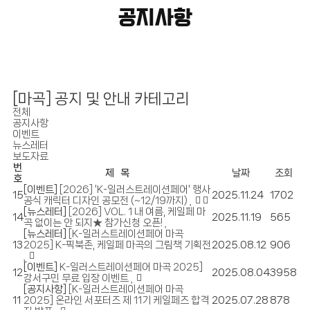
공지사항
[마곡] 공지 및 안내 카테고리
전체
공지사항
이벤트
뉴스레터
보도자료
번
제 목
날짜
조회
호
[이벤트]
[2026] 'K-일러스트레이션페어' 행사
15
2025.11.24
1702
공식 캐릭터 디자인 공모전 (~12/19까지)
[뉴스레터]
[2026] VOL. 1 내 여름, 케일페 마
14
2025.11.19
565
곡 없이는 안 되지★ 참가신청 오픈!
[뉴스레터]
[K-일러스트레이션페어 마곡
13
2025] K-픽북존, 케일페 마곡의 그림책 기획전
2025.08.12
906
[이벤트]
K-일러스트레이션페어 마곡 2025]
12
2025.08.04
3958
강서구민 무료 입장 이벤트
[공지사항]
[K-일러스트레이션페어 마곡
11
2025] 온라인 서포터즈 제 11기 케일페즈 합격
2025.07.28
878