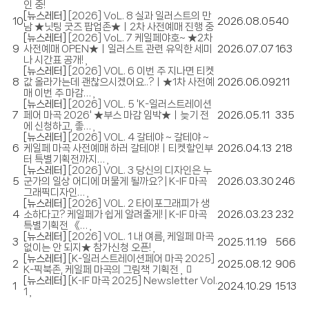
인 중!
[뉴스레터]
[2026] VoL. 8 실과 일러스트의 만
10
2026.08.05
40
남 ★닛팅 굿즈 팝업존★ㅣ2차 사전예매 진행 중
[뉴스레터]
[2026] VoL. 7 케일페야호~ ★2차
9
사전예매 OPEN★ㅣ일러스트 관련 유익한 세미
2026.07.07
163
나 시간표 공개!
[뉴스레터]
[2026] VOL. 6 이번 주 지나면 티켓
8
값 올라가는데 괜찮으시겠어요..?ㅣ★1차 사전예
2026.06.09
211
매 이번 주 마감…
[뉴스레터]
[2026] VOL. 5 'K-일러스트레이션
7
페어 마곡 2026' ★부스 마감 임박★ㅣ늦기 전
2026.05.11
335
에 신청하고, 좋…
[뉴스레터]
[2026] VOL. 4 갈테야 ~ 갈테야 ~
6
케일페 마곡 사전예매 하러 갈테야!ㅣ티켓할인부
2026.04.13
218
터 특별기획전까지…
[뉴스레터]
[2026] VOL. 3 당신의 디자인은 누
5
군가의 일상 어디에 머물게 될까요? | K-IF 마곡
2026.03.30
246
그래픽디자인…
[뉴스레터]
[2026] VOL. 2 타이포그래피가 생
4
소하다고? 케일페가 쉽게 알려줄게! | K-IF 마곡
2026.03.23
232
특별기획전 《…
[뉴스레터]
[2026] VOL. 1 내 여름, 케일페 마곡
3
2025.11.19
566
없이는 안 되지★ 참가신청 오픈!
[뉴스레터]
[K-일러스트레이션페어 마곡 2025]
2
2025.08.12
906
K-픽북존, 케일페 마곡의 그림책 기획전
[뉴스레터]
[K-IF 마곡 2025] Newsletter Vol.
1
2024.10.29
1513
1