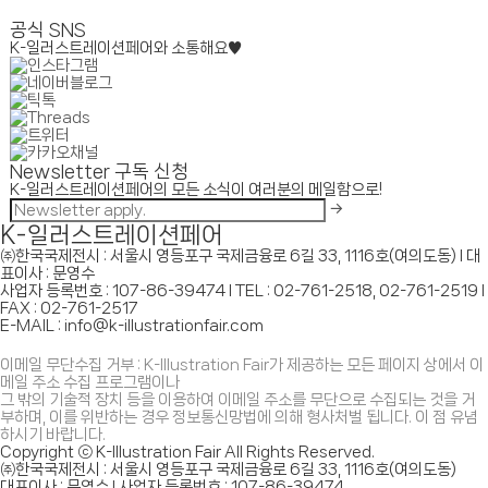
공식 SNS
K-일러스트레이션페어와 소통해요♥
Newsletter 구독 신청
K-일러스트레이션페어의 모든 소식이 여러분의 메일함으로!
K-일러스트레이션페어
㈜한국국제전시 : 서울시 영등포구 국제금융로 6길 33, 1116호(여의도동) I 대
표이사 : 문영수
사업자 등록번호 : 107-86-39474 I TEL : 02-761-2518, 02-761-2519 I
FAX : 02-761-2517
E-MAIL : info@k-illustrationfair.com
이메일 무단수집 거부 : K-Illustration Fair가 제공하는 모든 페이지 상에서 이
메일 주소 수집 프로그램이나
그 밖의 기술적 장치 등을 이용하여 이메일 주소를 무단으로 수집되는 것을 거
부하며, 이를 위반하는 경우 정보통신망법에 의해 형사처벌 됩니다. 이 점 유념
하시기 바랍니다.
Copyright ⓒ K-Illustration Fair All Rights Reserved.
㈜한국국제전시 : 서울시 영등포구 국제금융로 6길 33, 1116호(여의도동)
대표이사 : 문영수 I 사업자 등록번호 : 107-86-39474