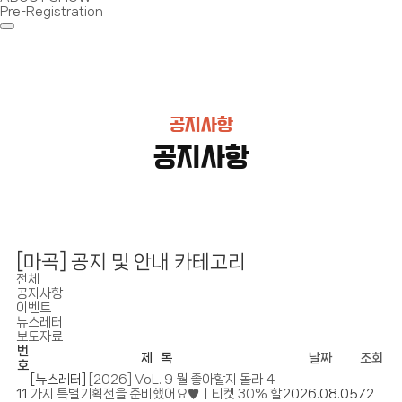
Pre-Registration
공지사항
공지사항
[마곡] 공지 및 안내 카테고리
전체
공지사항
이벤트
뉴스레터
보도자료
번
제 목
날짜
조회
호
[뉴스레터]
[2026] VoL. 9 뭘 좋아할지 몰라 4
11
가지 특별기획전을 준비했어요♥ㅣ티켓 30% 할
2026.08.05
72