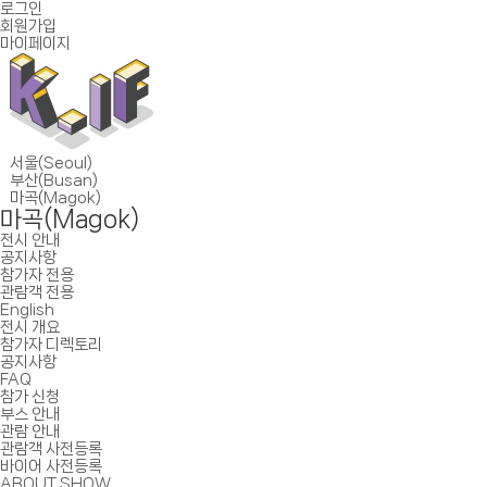
로그인
회원가입
마이페이지
서울(Seoul)
부산(Busan)
마곡(Magok)
마곡(Magok)
전시 안내
공지사항
참가자 전용
관람객 전용
English
전시 개요
참가자 디렉토리
공지사항
FAQ
참가 신청
부스 안내
관람 안내
관람객 사전등록
바이어 사전등록
ABOUT SHOW